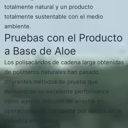
totalmente natural y un producto
totalmente sustentable con el medio
ambiente.
Pruebas con el Producto
a Base de Aloe
Los polisacáridos de cadena larga obtenidas
de polímeros naturales han pasado
diferentes métodos de prueba que
demuestran su excelente performance
como agente reductor de arrastre en
operaciones de transporte por ductos en la
industria energética.