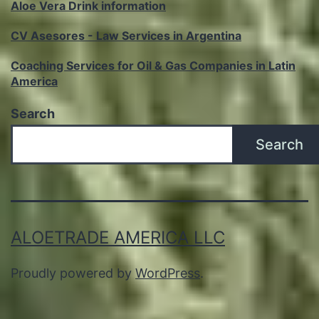
Aloe Vera Drink information
CV Asesores - Law Services in Argentina
Coaching Services for Oil & Gas Companies in Latin
America
Search
Search
ALOETRADE AMERICA LLC
Proudly powered by
WordPress
.