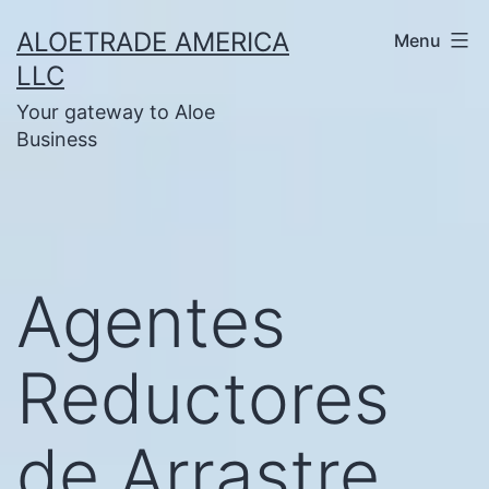
Skip
ALOETRADE AMERICA
Menu
to
LLC
content
Your gateway to Aloe
Business
Agentes
Reductores
de Arrastre