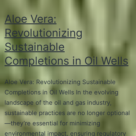
Aloe Vera:
Revolutionizing
Sustainable
Completions in Oil Wells
Aloe Vera: Revolutionizing Sustainable
Completions in Oil Wells In the evolving
landscape of the oil and gas industry,
sustainable practices are no longer optional
—they’re essential for minimizing
environmental impact, ensuring regulatory