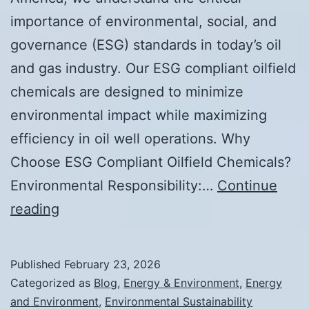
contra
importance of environmental, social, and
el
governance (ESG) standards in today’s oil
cambio
and gas industry. Our ESG compliant oilfield
climático
chemicals are designed to minimize
y
environmental impact while maximizing
reducción
efficiency in oil well operations. Why
de
Choose ESG Compliant Oilfield Chemicals?
la
Environmental Responsibility:…
Continue
huella
ESG
reading
de
Compliant
carbono
Oilfield
Published
February 23, 2026
Chemicals
Categorized as
Blog
,
Energy & Environment
,
Energy
and Environment
,
Environmental Sustainability