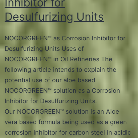
Inhibitor for
Desulfurizing Units
NOCORGREEN™ as Corrosion Inhibitor for
Desulfurizing Units Uses of
NOCORGREEN™ in Oil Refineries The
following article intends to explain the
potential use of our aloe based
NOCORGREEN™ solution as a Corrosion
Inhibitor for Desulfurizing Units.
Our NOCORGREEN™ solution is an Aloe
vera based formula being used as a green
corrosion inhibitor for carbon steel in acidic