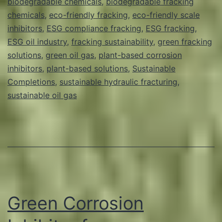
biodegradable chemicals
,
biodegradable fracking
Innovations
chemicals
,
eco-friendly fracking
,
eco-friendly scale
inhibitors
Enhance
,
ESG compliance fracking
,
ESG fracking
,
ESG oil industry
,
fracking sustainability
,
green fracking
Sustainability
solutions
,
green oil gas
,
plant-based corrosion
and
inhibitors
,
plant-based solutions
,
Sustainable
Efficiency
Completions
,
sustainable hydraulic fracturing
,
sustainable oil gas
in
the
Oil
and
Gas
Industry
Green Corrosion