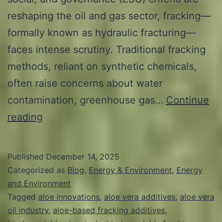
reshaping the oil and gas sector, fracking—
formally known as hydraulic fracturing—
faces intense scrutiny. Traditional fracking
methods, reliant on synthetic chemicals,
often raise concerns about water
contamination, greenhouse gas…
Continue
ESG-
reading
Compliant
Fracking
Published
December 14, 2025
Solutions:
Categorized as
Blog
,
Energy & Environment
,
Energy
How
and Environment
Tagged
aloe innovations
,
aloe vera additives
,
aloe vera
Aloe-
oil industry
,
aloe-based fracking additives
,
Based