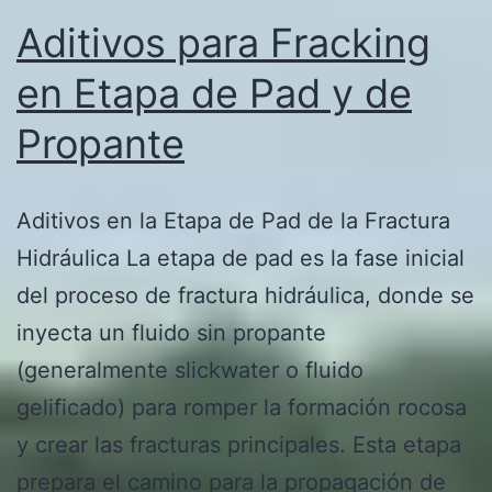
pozos
Aditivos para Fracking
no
en Etapa de Pad y de
convencionales
Propante
Aditivos en la Etapa de Pad de la Fractura
Hidráulica La etapa de pad es la fase inicial
del proceso de fractura hidráulica, donde se
inyecta un fluido sin propante
(generalmente slickwater o fluido
gelificado) para romper la formación rocosa
y crear las fracturas principales. Esta etapa
prepara el camino para la propagación de