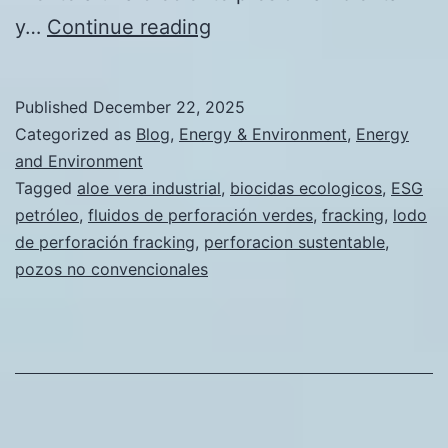
Aditivos
y…
Continue reading
naturales
para
Published
December 22, 2025
lodos
Categorized as
Blog
,
Energy & Environment
,
Energy
de
and Environment
Tagged
aloe vera industrial
,
biocidas ecologicos
,
ESG
perforación:
petróleo
,
fluidos de perforación verdes
,
fracking
,
lodo
beneficios
de perforación fracking
,
perforacion sustentable
,
de
pozos no convencionales
las
soluciones
de
aloe
en