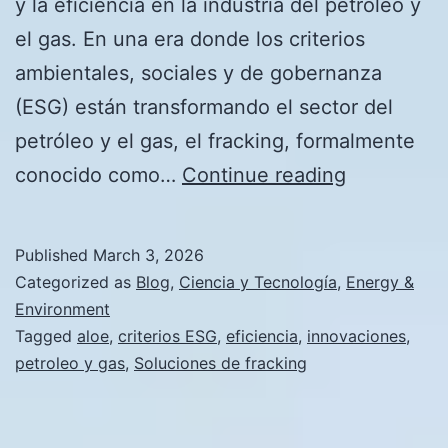
y la eficiencia en la industria del petróleo y
el gas. En una era donde los criterios
ambientales, sociales y de gobernanza
(ESG) están transformando el sector del
petróleo y el gas, el fracking, formalmente
Solucione
conocido como…
Continue reading
de
fracking
Published
March 3, 2026
que
Categorized as
Blog
,
Ciencia y Tecnología
,
Energy &
cumplen
Environment
Tagged
aloe
,
criterios ESG
,
eficiencia
,
innovaciones
,
con
petroleo y gas
,
Soluciones de fracking
los
criterios
ESG