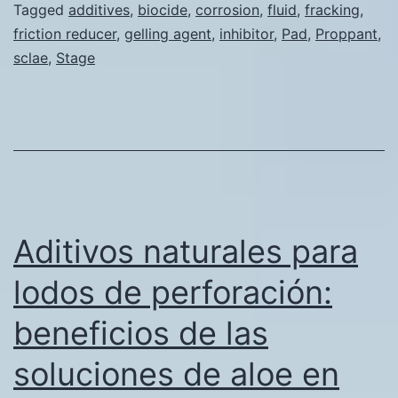
Tagged
additives
,
biocide
,
corrosion
,
fluid
,
fracking
,
Pad
friction reducer
,
gelling agent
,
inhibitor
,
Pad
,
Proppant
,
and
sclae
,
Stage
Proppant
Stage
Aditivos naturales para
lodos de perforación:
beneficios de las
soluciones de aloe en