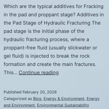
Which are the typical additives for Fracking
in the pad and proppant stage? Additives in
the Pad Stage of Hydraulic Fracturing The
pad stage is the initial phase of the
hydraulic fracturing process, where a
proppant-free fluid (usually slickwater or
gel fluid) is injected to break the rock
formation and create the main fractures.
Additives
This…
Continue reading
for
Fracking
Published
February 20, 2026
in
Categorized as
Blog
,
Energy & Environment
,
Energy
the
and Environment
,
Environmental Sustainability