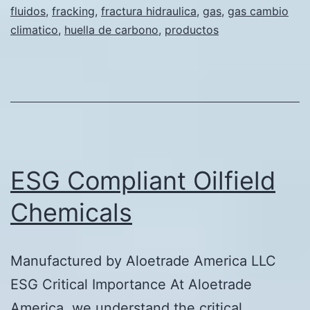
fluidos
,
fracking
,
fractura hidraulica
,
gas
,
gas cambio
a
climatico
,
huella de carbono
,
productos
base
de
aloe
en
la
industria
ESG Compliant Oilfield
del
petróleo
Chemicals
y
el
Manufactured by Aloetrade America LLC
gas:
ESG Critical Importance At Aloetrade
lucha
America, we understand the critical