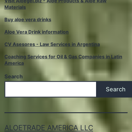
Visit Aloegel.biz - Aloe Products & Aloe Raw
Materials
Buy aloe vera drinks
Aloe Vera Drink information
CV Asesores - Law Services in Argentina
Coaching Services for Oil & Gas Companies in Latin
America
Search
Search
ALOETRADE AMERICA LLC