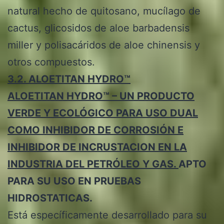
natural hecho de quitosano, mucílago de
cactus, glicosidos de aloe barbadensis
miller y polisacáridos de aloe chinensis y
otros compuestos.
3.2. ALOETITAN HYDRO™
ALOETITAN HYDRO™ – UN PRODUCTO
VERDE Y ECOLÓGICO PARA USO DUAL
COMO INHIBIDOR DE CORROSIÓN E
INHIBIDOR DE INCRUSTACION EN LA
INDUSTRIA DEL PETRÓLEO Y GAS.
APTO
PARA SU USO EN PRUEBAS
HIDROSTATICAS.
Está específicamente desarrollado para su