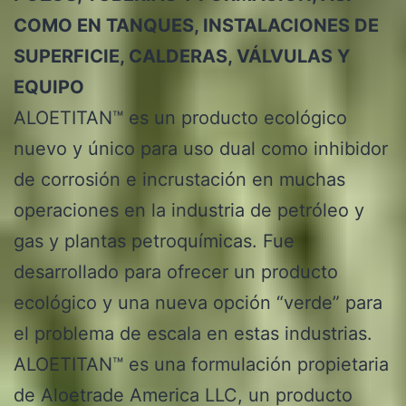
COMO EN TANQUES, INSTALACIONES DE
SUPERFICIE, CALDERAS, VÁLVULAS Y
EQUIPO
ALOETITAN™ es un producto ecológico
nuevo y único para uso dual como inhibidor
de corrosión e incrustación en muchas
operaciones en la industria de petróleo y
gas y plantas petroquímicas. Fue
desarrollado para ofrecer un producto
ecológico y una nueva opción “verde” para
el problema de escala en estas industrias.
ALOETITAN™ es una formulación propietaria
de Aloetrade America LLC, un producto