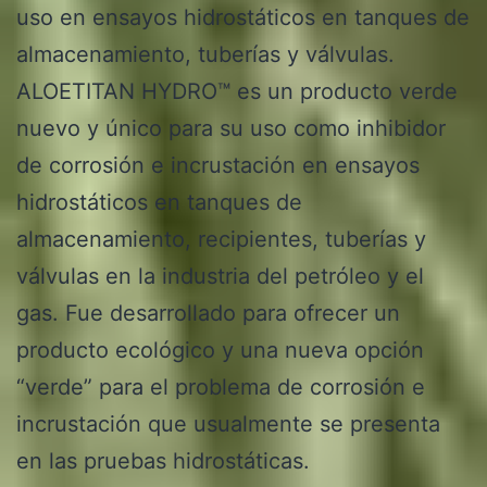
uso en ensayos hidrostáticos en tanques de
almacenamiento, tuberías y válvulas.
ALOETITAN HYDRO™ es un producto verde
nuevo y único para su uso como inhibidor
de corrosión e incrustación en ensayos
hidrostáticos en tanques de
almacenamiento, recipientes, tuberías y
válvulas en la industria del petróleo y el
gas. Fue desarrollado para ofrecer un
producto ecológico y una nueva opción
“verde” para el problema de corrosión e
incrustación que usualmente se presenta
en las pruebas hidrostáticas.