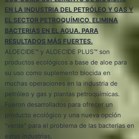
EN LA INDUSTRIA DEL PETRÓLEO Y GAS Y
EL SECTOR PETROQUÍMICO. ELIMINA
BACTERIAS EN EL AGUA. PARA
RESULTADOS MÁS FUERTES.
ALOECIDE™ y ALOECIDE PLUS™ son
productos ecológicos a base de aloe para
su uso como suplemento biocida en
muchas operaciones en la industria de
petróleo y gas y plantas petroquímicas.
Fueron desarrollados para ofrecer un
producto ecológico y una nueva opción
“verde” para el problema de las bacterias en
estas industrias.