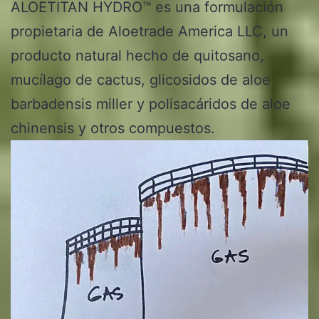
ALOETITAN HYDRO™ es una formulación
propietaria de Aloetrade America LLC, un
producto natural hecho de quitosano,
mucílago de cactus, glicosidos de aloe
barbadensis miller y polisacáridos de aloe
chinensis y otros compuestos.