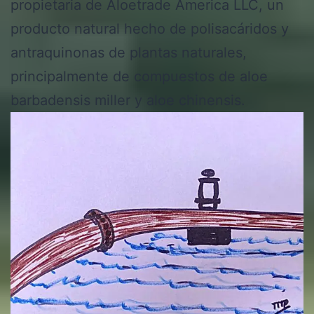
propietaria de Aloetrade America LLC, un
producto natural hecho de polisacáridos y
antraquinonas de plantas naturales,
principalmente de compuestos de aloe
barbadensis miller y aloe chinensis.