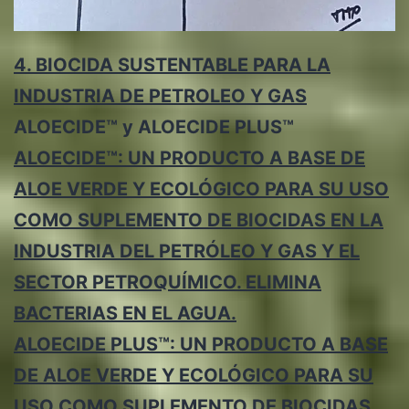
4. BIOCIDA SUSTENTABLE PARA LA
INDUSTRIA DE PETROLEO Y GAS
ALOECIDE™ y ALOECIDE PLUS™
ALOECIDE™: UN PRODUCTO A BASE DE
ALOE VERDE Y ECOLÓGICO PARA SU USO
COMO SUPLEMENTO DE BIOCIDAS EN LA
INDUSTRIA DEL PETRÓLEO Y GAS Y EL
SECTOR PETROQUÍMICO. ELIMINA
BACTERIAS EN EL AGUA.
ALOECIDE PLUS™: UN PRODUCTO A BASE
DE ALOE VERDE Y ECOLÓGICO PARA SU
USO COMO SUPLEMENTO DE BIOCIDAS