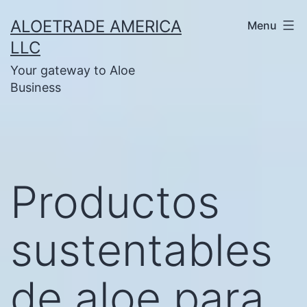
Skip
ALOETRADE AMERICA
Menu
to
LLC
content
Your gateway to Aloe
Business
Productos
sustentables
de aloe para