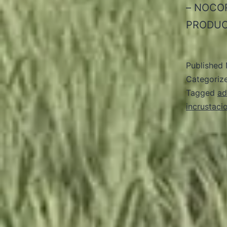
– NOCO
PRODUC
Published
Categoriz
Tagged
ad
incrustaci