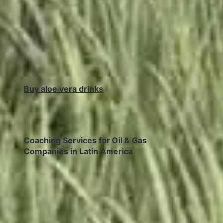
Buy aloe vera drinks
Coaching Services for Oil & Gas
Companies in Latin America