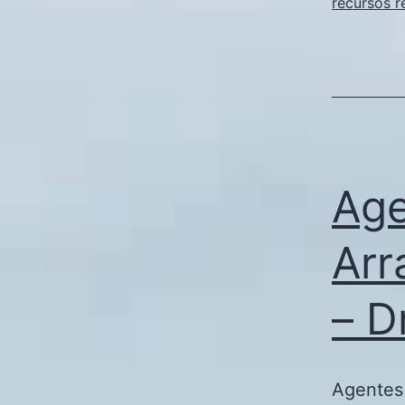
recursos r
Age
Arr
– D
Agentes 