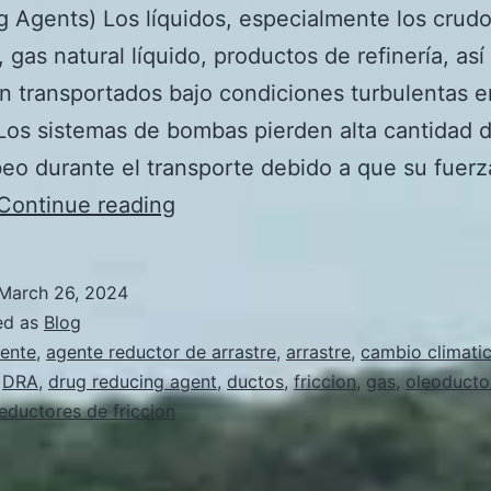
 Agents) Los líquidos, especialmente los crud
, gas natural líquido, productos de refinería, as
n transportados bajo condiciones turbulentas e
Los sistemas de bombas pierden alta cantidad 
o durante el transporte debido a que su fuerz
Agentes
Continue reading
Reductores
de
March 26, 2024
Arrastre
ed as
Blog
Sostenibles
ente
,
agente reductor de arrastre
,
arrastre
,
cambio climati
,
DRA
,
drug reducing agent
,
ductos
,
friccion
,
gas
,
oleoducto
(DRA
eductores de friccion
–
Drug