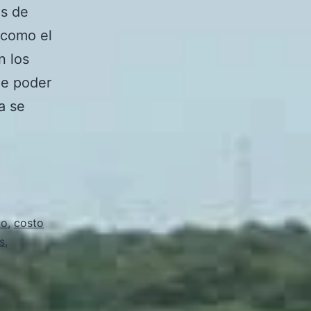
os de
í como el
n los
de poder
a se
co
,
costo
s
,