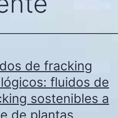
ente
idos de fracking
lógicos: fluidos de
cking sostenibles a
e de plantas