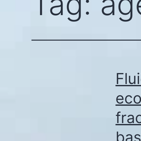
Tag:
ag
Flu
eco
fra
bas