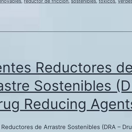
enovables
,
reductor de friccion
,
sostenibles
,
tóxicos
,
verde
s
a
p
ntes Reductores d
astre Sostenibles (
rug Reducing Agent
Reductores de Arrastre Sostenibles (DRA – Dr