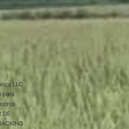
erica LLC
s para
estros
R DE
RACKING