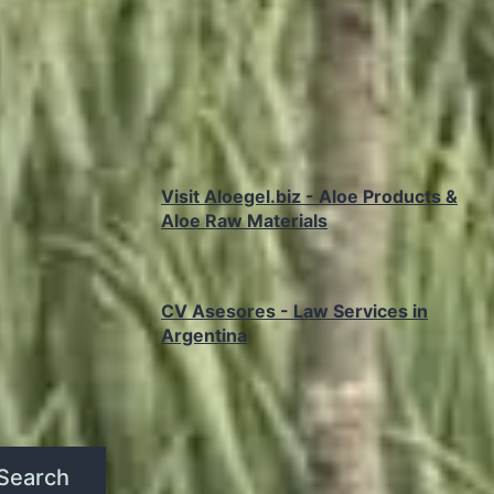
Visit Aloegel.biz - Aloe Products &
Aloe Raw Materials
CV Asesores - Law Services in
Argentina
Search