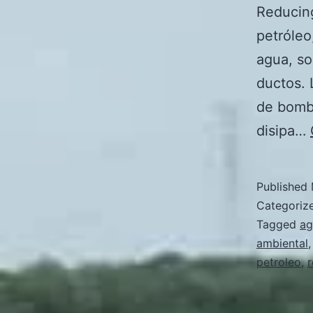
Reducing
petróleo
agua, so
ductos. 
de bombe
disipa…
Published
Categoriz
Tagged
ag
ambiental
petroleo
,
r