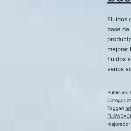
Fluidos 
base de 
producto
mejorar 
fluidos 
varios a
Published
Categoriz
Tagged
ad
FLOWBAC
mejorador 