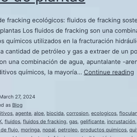
de fracking ecológicos: fluidos de fracking sost
plantas Los fluidos de fracking son una combin
s químicos utilizados en la fracturación hidrául
la cantidad de petróleo y gas a extraer de un p
son una combinación de agua, apuntalante -are
F
ditivos químicos, la mayoría…
Continue reading
f
March 27, 2024
e
ed as
Blog
f
itivos
,
agente
,
aloe
,
biocida
,
corrosion
,
ecologicos
,
flocula
K
,
fluidos
,
fluidos de fracking
,
gas
,
gelificante
,
incrustación
de flujo
,
moringa
,
nopal
,
petroleo
,
productos quimicos
,
qui
f