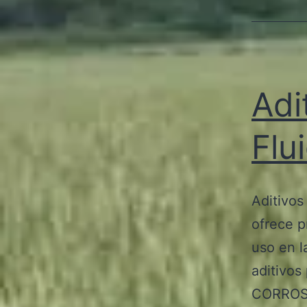
Adi
Flu
Aditivos
ofrece p
uso en l
aditivos
CORROS