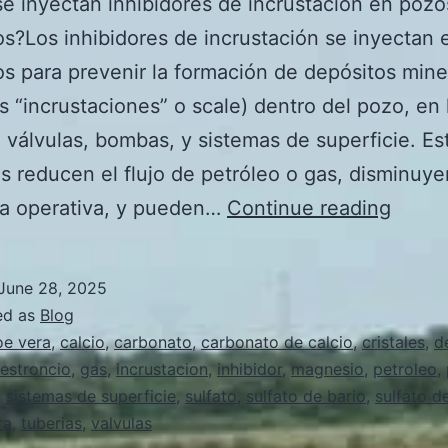
e inyectan inhibidores de incrustacion en pozo
os?Los inhibidores de incrustación se inyectan
os para prevenir la formación de depósitos mine
s “incrustaciones” o scale) dentro del pozo, en 
, válvulas, bombas, y sistemas de superficie. Es
s reducen el flujo de petróleo o gas, disminuye
Porqu
ia operativa, y pueden…
Continue reading
se
inyec
June 28, 2025
inhibi
ed as
Blog
de
oe vera
,
calcio
,
carbonato
,
carbonato de calcio
,
cristales
,
d
estroncio
,
gas
,
incrustacion
,
inhibidor
,
magnesio
,
petroleo
,
incrus
,
sistemas de superficie
,
sulfato
,
sulfato de bario
,
sulfato d
en
ra
,
tuberias
,
valvulas
pozos