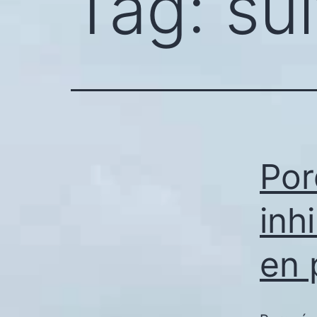
Tag:
sul
Por
inh
en 