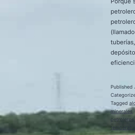
Porqué s
petroler
petroler
(llamado
tuberías
depósito
eficienc
Published
Categoriz
Tagged
al
minerales
,
petroleros
temperatu