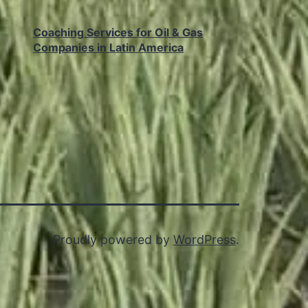
Coaching Services for Oil & Gas
Companies in Latin America
Proudly powered by
WordPress
.