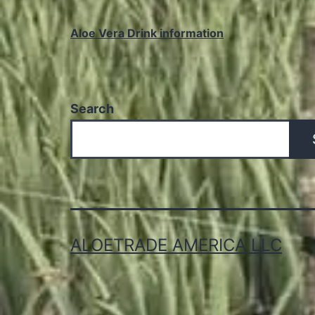
Aloe Vera Drink information
Search
ALOETRADE AMERICA LLC