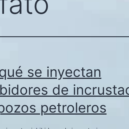
fato
qué se inyectan
ibidores de incrusta
pozos petroleros