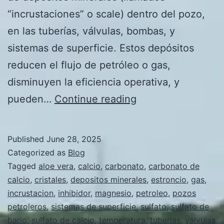
“incrustaciones” o scale) dentro del pozo,
en las tuberías, válvulas, bombas, y
sistemas de superficie. Estos depósitos
reducen el flujo de petróleo o gas,
disminuyen la eficiencia operativa, y
Porqué
pueden…
Continue reading
se
inyectan
Published
June 28, 2025
inhibidores
Categorized as
Blog
de
Tagged
aloe vera
,
calcio
,
carbonato
,
carbonato de
calcio
,
cristales
,
depositos minerales
,
estroncio
,
gas
,
incrustacion
incrustacion
,
inhibidor
,
magnesio
,
petroleo
,
pozos
en
petroleros
,
sistemas de superficie
,
sulfato
,
sulfato de
pozos
bario
,
sulfato de calcio
,
temperatura
,
tuberias
,
valvulas