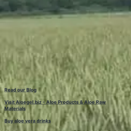
petroleros
Read our Blog
Visit Aloegel.biz - Aloe Products & Aloe Raw
Materials
Buy aloe vera drinks