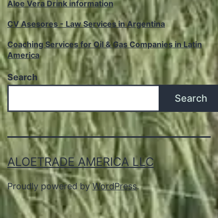
Aloe Vera Drink information
CV Asesores - Law Services in Argentina
Coaching Services for Oil & Gas Companies in Latin
America
Search
Search
ALOETRADE AMERICA LLC
Proudly powered by
WordPress
.