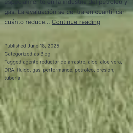
especialmente en la industria del petróleo y
gas. La evaluación se centra en cuantificar
Evaluación
cuánto reduce…
Continue reading
de
Performanc
Published
June 18, 2025
de
Categorized as
Blog
un
Tagged
agente reductor de arrastre
,
aloe
,
aloe vera
,
DRA
,
fluido
,
gas
,
performance
,
petroleo
,
presión
,
Agente
tuberia
Reductor
de
Arrastre
(DRA)