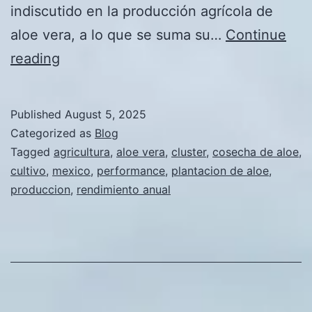
indiscutido en la producción agrícola de
aloe vera, a lo que se suma su…
Continue
Mexico
reading
lidera
la
Published
August 5, 2025
producción
Categorized as
Blog
mundial
Tagged
agricultura
,
aloe vera
,
cluster
,
cosecha de aloe
,
cultivo
,
mexico
,
performance
,
plantacion de aloe
,
de
produccion
,
rendimiento anual
aloe
vera
en
2024