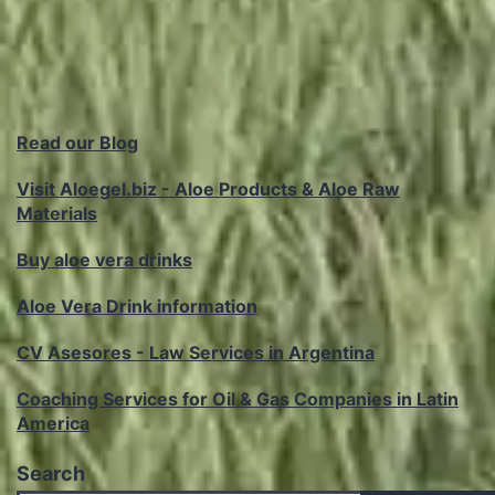
Read our Blog
Visit Aloegel.biz - Aloe Products & Aloe Raw
Materials
Buy aloe vera drinks
Aloe Vera Drink information
CV Asesores - Law Services in Argentina
Coaching Services for Oil & Gas Companies in Latin
America
Search