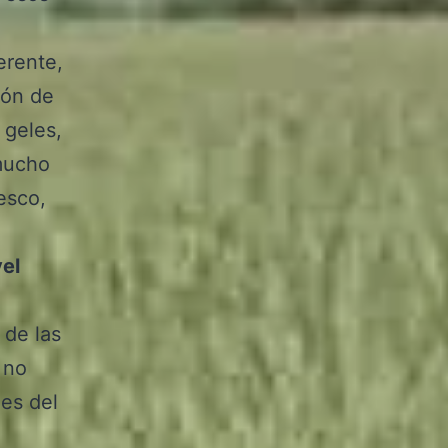
erente,
ión de
 geles,
 mucho
esco,
vel
 de las
 no
les del