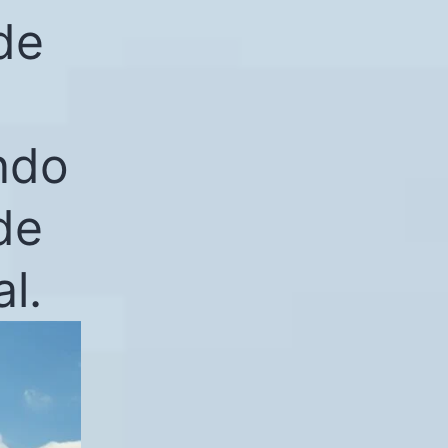
de
ndo
de
l.