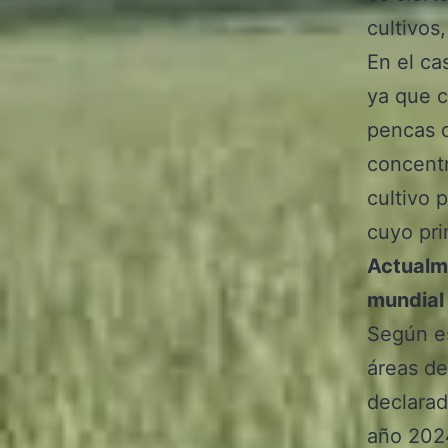
cultivos
En el ca
ya que c
pencas q
concentr
cultivo 
cuyo pri
Actualme
mundial 
Según es
áreas de
declarad
año 202