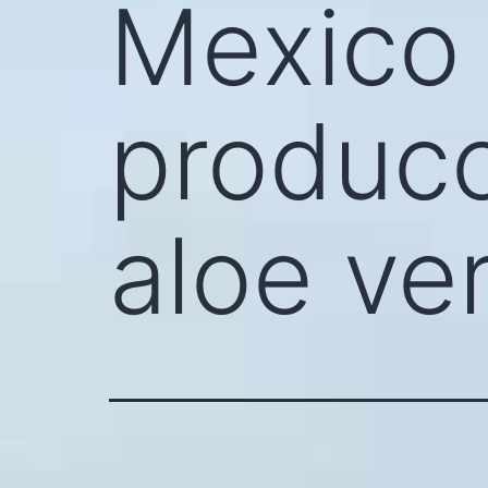
Mexico 
producc
aloe ve