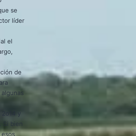
 que se
tor líder
al el
argo,
cción de
ara
 algunas
a 2o14 y
 Si bien
r esos