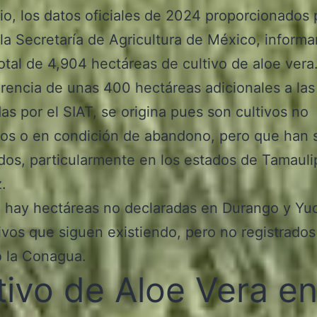
o, los datos oficiales de 2024 proporcionados 
la Secretaría de Agricultura de México, inform
otal de 4,904 hectáreas de cultivo de aloe vera
erencia de unas 400 hectáreas adicionales a las
as por el SIAT, se origina pues son cultivos no
os o en condición de abandono, pero que han 
dos, particularmente en los estados de Tamauli
.
 hay hectáreas no declaradas en Durango y Yu
ivos que siguen existiendo, pero no registrados
 la Conagua.
tivo de Aloe Vera e