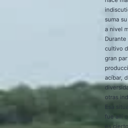
indiscut
suma su 
a nivel 
Durante 
cultivo 
gran par
producci
acíbar, 
diversid
otras ind
Esa situ
fue allí
es ciert