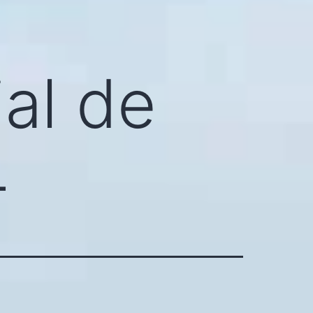
al de
4