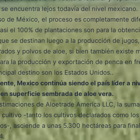
, se encuentra lejos todavía del nivel mexicano.
so de México, el proceso es completamente dif
asi el 100% de plantaciones son para la obtenc
ue se destinan luego a la producción de jugos,
ados y polvos de aloe, si bien también existe
para la producción y exportación de penca en fr
ncipal destino son los Estados Unidos..
nte, Mexico continúa siendo el país líder a ni
en superficie sembrada de aloe vera.
timaciones de Aloetrade America LLC, la suma
 cultivo -tanto los cultivos declarados como los
os-, asciende a unas 5.300 hectáreas para fina
4.