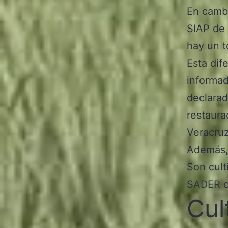
En cambi
SIAP de 
hay un t
Esta dif
informad
declarad
restaura
Veracruz
Además,
Son cult
SADER o
Cul