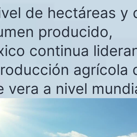
ivel de hectáreas y 
umen producido,
ico continua lidera
producción agrícola 
e vera a nivel mundia