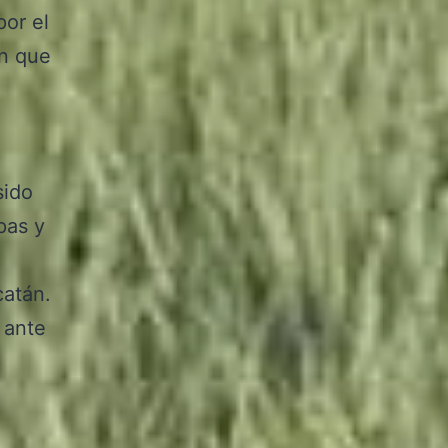
por el
an que
.
sido
pas y
catán.
 ante
n