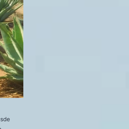
esde
o