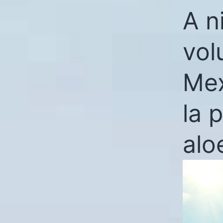
A n
vol
Mex
la 
alo