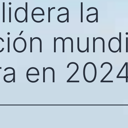
lidera la
ión mundi
ra en 202