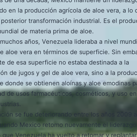
ido en la producción agrícola de aloe vera, a lo
posterior transformación industrial. Es el produc
mundial de materia prima de aloe.
muchos años, Venezuela lideraba a nivel mundi
de aloe vera en términos de superficie. Sin emb
te de esa superficie no estaba destinada a la
ón de jugos y gel de aloe vera, sino a la produ
de donde se obtienen aloínas y aloe emodinas p
ad de usos farmacéuticos, cosméticos, y uso en
ustrias.
ación se fue deteriorando entre los años 2009 
 cuando Mexico retomo nuevamente el liderazgo.
o que Venezuela ha vuelto a retomar y replanta