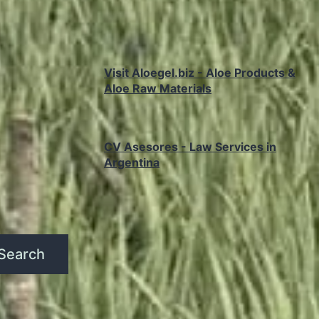
Visit Aloegel.biz - Aloe Products &
Aloe Raw Materials
CV Asesores - Law Services in
Argentina
Search