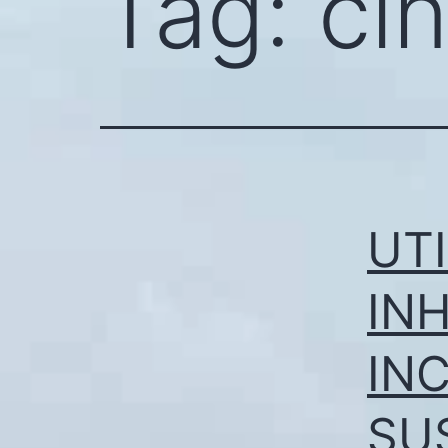
Tag:
ci
UT
IN
IN
SU