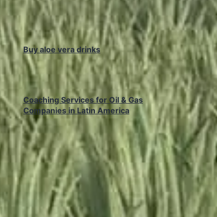
Buy aloe vera drinks
Coaching Services for Oil & Gas
Companies in Latin America