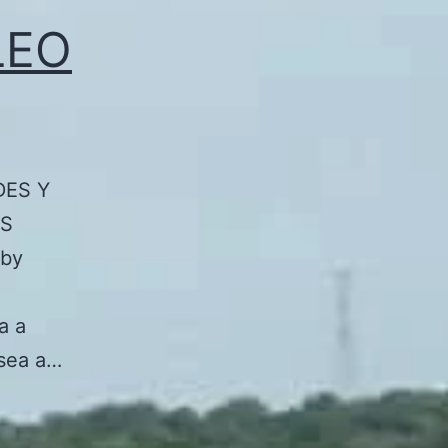
LEO
DES Y
AS
 by
a a
 sea a…