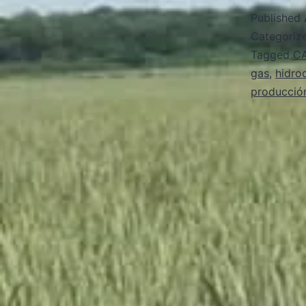
Published
Categoriz
Tagged
C
gas
,
hidro
producció