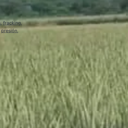
s
,
fracking
,
,
presión
,