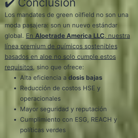
✔️ Conclusión
Los mandates de green oilfield no son una
moda pasajera: son un nuevo estándar
global.
En
Aloetrade America LLC
, nuestra
línea premium de químicos sostenibles
basados en aloe no solo cumple estos
requisitos
, sino que ofrece:
Alta eficiencia a
dosis bajas
Reducción de costos HSE y
operacionales
Mayor seguridad y reputación
Cumplimiento con ESG, REACH y
políticas verdes