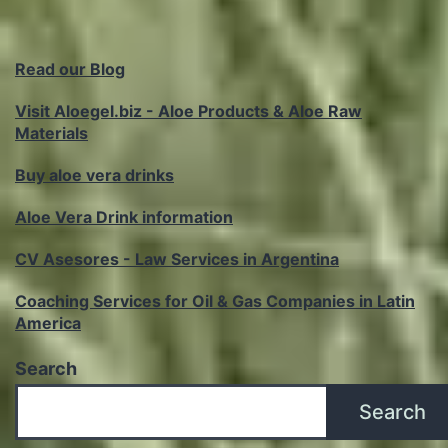
Read our Blog
Visit Aloegel.biz - Aloe Products & Aloe Raw
Materials
Buy aloe vera drinks
Aloe Vera Drink information
CV Asesores - Law Services in Argentina
Coaching Services for Oil & Gas Companies in Latin
America
Search
Search