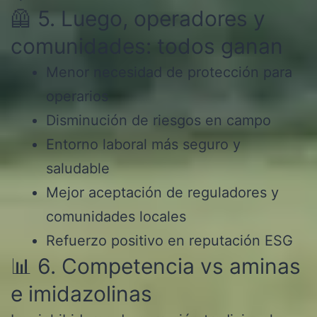
🦺 5. Luego, operadores y
comunidades: todos ganan
Menor necesidad de protección para
operarios
Disminución de riesgos en campo
Entorno laboral más seguro y
saludable
Mejor aceptación de reguladores y
comunidades locales
Refuerzo positivo en reputación ESG
📊 6. Competencia vs aminas
e imidazolinas