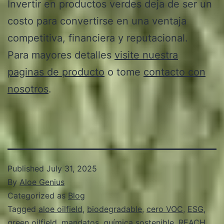
Invertir en productos verdes deja de ser un
costo para convertirse en una ventaja
competitiva, financiera y reputacional.
Para mayores detalles
visite nuestra
paginas de producto
o tome
contacto con
nosotros
.
Published
July 31, 2025
By
Aloe Genius
Categorized as
Blog
Tagged
aloe oilfield
,
biodegradable
,
cero VOC
,
ESG
,
green oilfield
,
mandatos
,
química sostenible
,
REACH