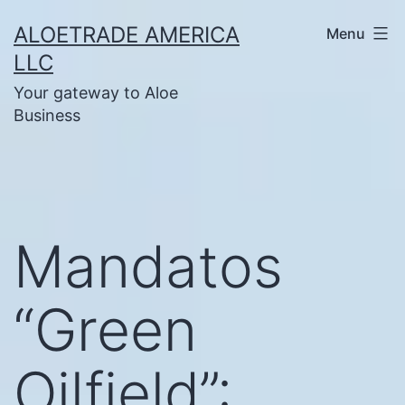
Skip
ALOETRADE AMERICA
Menu
to
LLC
content
Your gateway to Aloe
Business
Mandatos
“Green
Oilfield”: