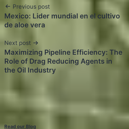
Post
Previous post
Mexico: Lider mundial en el cultivo
navigation
de aloe vera
Next post
Maximizing Pipeline Efficiency: The
Role of Drag Reducing Agents in
the Oil Industry
Read our Blog