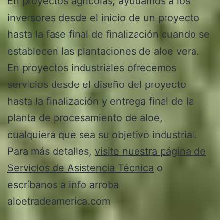
En proyectos agrícolas, ayudamos a los
inversores desde el inicio de un proyecto
hasta la fase final de finalización cuando se
establecen las plantaciones de aloe vera.
En proyectos industriales ofrecemos
servicios desde el diseño del proyecto
hasta la finalización y entrega final de la
planta de procesamiento de aloe,
cualquiera que sea su objetivo industrial.
Para más detalles,
visite nuestra página de
Servicios de Asistencia Técnica
o
escríbanos a info arroba
aloetradeamerica.com