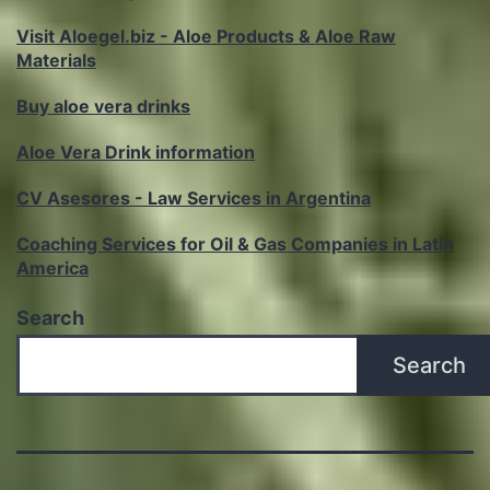
Visit Aloegel.biz - Aloe Products & Aloe Raw
Materials
Buy aloe vera drinks
Aloe Vera Drink information
CV Asesores - Law Services in Argentina
Coaching Services for Oil & Gas Companies in Latin
America
Search
Search