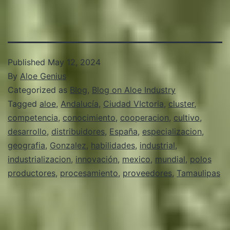
Published
May 12, 2024
By
Aloe Genius
Categorized as
Blog
,
Blog on Aloe Industry
Tagged
aloe
,
Andalucía
,
Ciudad VIctoria
,
cluster
,
competencia
,
conocimiento
,
cooperacion
,
cultivo
,
desarrollo
,
distribuidores
,
España
,
especializacion
,
geografia
,
Gonzalez
,
habilidades
,
industrial
,
industrializacion
,
innovación
,
mexico
,
mundial
,
polos
productores
,
procesamiento
,
proveedores
,
Tamaulipas