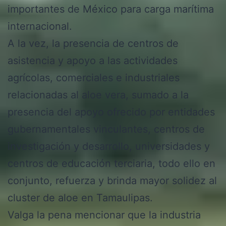
importantes de México para carga marítima
internacional.
A la vez, la presencia de centros de
asistencia y apoyo a las actividades
agrícolas, comerciales e industriales
relacionadas al aloe vera, sumado a la
presencia del apoyo ofrecido por entidades
gubernamentales vinculantes, centros de
investigación y desarrollo, universidades y
centros de educación terciaria, todo ello en
conjunto, refuerza y brinda mayor solidez al
cluster de aloe en Tamaulipas.
Valga la pena mencionar que la industria