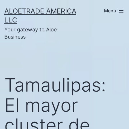
Skip
ALOETRADE AMERICA
Menu
to
LLC
content
Your gateway to Aloe
Business
Tamaulipas:
El mayor
cluster de