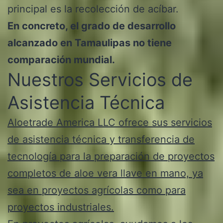
principal es la recolección de acíbar.
En concreto, el grado de desarrollo
alcanzado en Tamaulipas no tiene
comparación mundial.
Nuestros Servicios de
Asistencia Técnica
Aloetrade America LLC ofrece sus servicios
de asistencia técnica y transferencia de
tecnología para la preparación de proyectos
completos de aloe vera llave en mano, ya
sea en proyectos agrícolas como para
proyectos industriales.