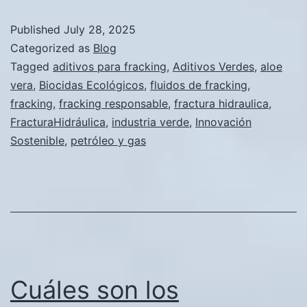
el
Published
July 28, 2025
fluido
Categorized as
Blog
de
Tagged
aditivos para fracking
,
Aditivos Verdes
,
aloe
vera
,
Biocidas Ecológicos
,
fluidos de fracking
,
fractura?
fracking
,
fracking responsable
,
fractura hidraulica
,
FracturaHidráulica
,
industria verde
,
Innovación
Sostenible
,
petróleo y gas
Cuáles son los