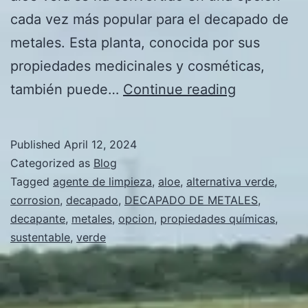
cada vez más popular para el decapado de
metales. Esta planta, conocida por sus
propiedades medicinales y cosméticas,
El
también puede…
Continue reading
aloe
vera:
Published
April 12, 2024
una
Categorized as
Blog
nueva
Tagged
agente de limpieza
,
aloe
,
alternativa verde
,
corrosion
,
decapado
,
DECAPADO DE METALES
,
opción
decapante
,
metales
,
opcion
,
propiedades químicas
,
verde
sustentable
,
verde
y
sustentabl
para