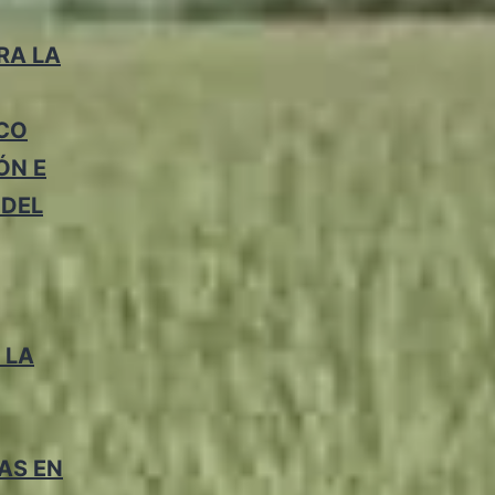
RA LA
ICO
ÓN E
 DEL
 LA
AS EN