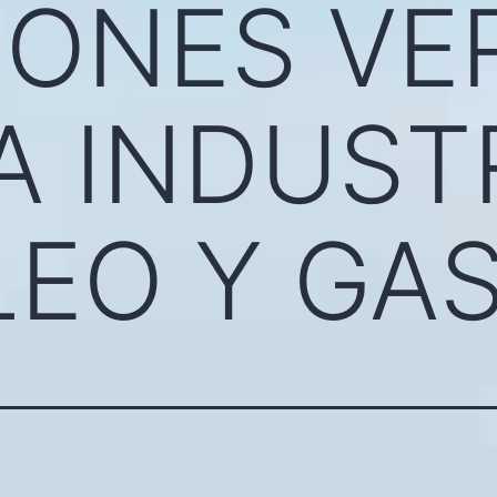
IONES VE
A INDUST
EO Y GA