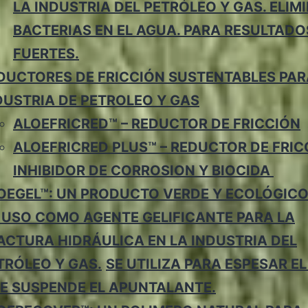
LA INDUSTRIA DEL PETRÓLEO Y GAS. ELIM
BACTERIAS EN EL AGUA. PARA RESULTAD
FUERTES.
DUCTORES DE FRICCIÓN SUSTENTABLES PAR
DUSTRIA DE PETROLEO Y GAS
ALOEFRICRED™ – REDUCTOR DE FRICCIÓN
ALOEFRICRED PLUS™ – REDUCTOR DE FRIC
INHIBIDOR DE CORROSION Y BIOCIDA
OEGEL™: UN PRODUCTO VERDE Y ECOLÓGICO
 USO COMO AGENTE GELIFICANTE PARA LA
ACTURA HIDRÁULICA EN LA INDUSTRIA DEL
TRÓLEO Y GAS.
SE UTILIZA PARA ESPESAR E
E SUSPENDE EL APUNTALANTE.