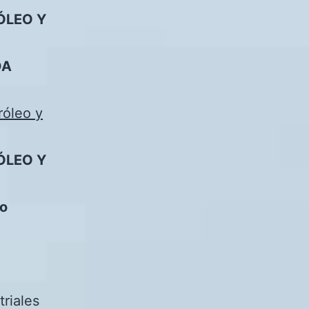
ÓLEO Y
DA
róleo y
ÓLEO Y
no
triales