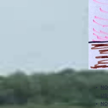
NO
US
NO