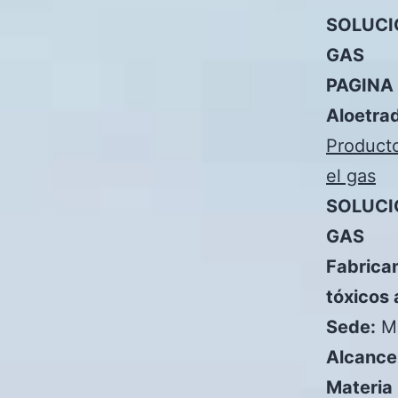
SOLUCI
GAS
PAGINA
Aloetra
Producto
el gas
SOLUCI
GAS
Fabrican
tóxicos 
Sede:
Mi
Alcance
Materia 