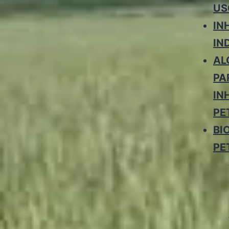
US
IN
IN
AL
PA
IN
PE
BI
PE