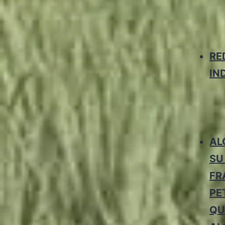
RE
IN
AL
SU
FR
PE
QU