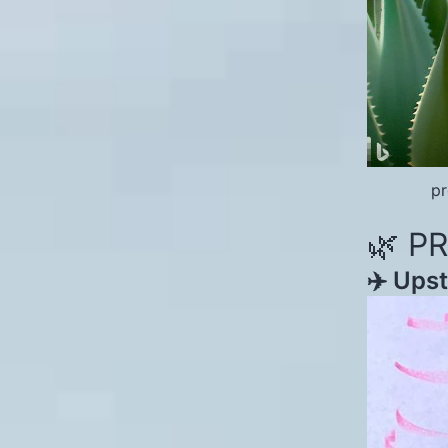
pr
🌿 P
✈️
Upst