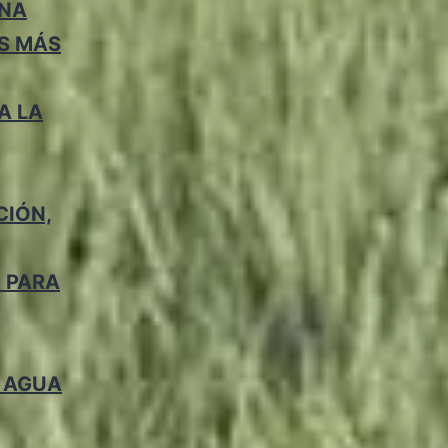
INA
OS MÁS
A LA
CIÓN,
 PARA
L AGUA