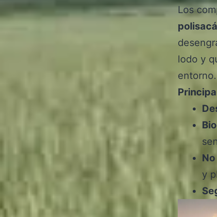
Los comp
polisacá
desengra
lodo y q
entorno.
Principa
De
Bio
sen
No 
y p
Seg