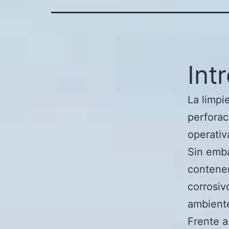
Int
La limpi
perforac
operativ
Sin emba
contener
corrosiv
ambiente
Frente a