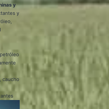
ninas y
ctantes y
róleo,
l
 petróleo
camente
o, caucho
itantes