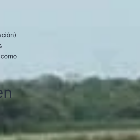
ación)
s
n como
en