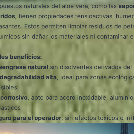
uestos naturales del aloe vera, como las
sapo
ridos
, tienen propiedades tensioactivas, hume
santes. Estos permiten limpiar residuos de pet
uímicos sin dañar los materiales ni contaminar e
les beneficios:
sengrase natural
sin disolventes derivados del
degradabilidad alta
, ideal para zonas ecológi
sibles
corrosivo
, apto para acero inoxidable, alumini
lásticos
uro para el operador
, sin efectos tóxicos o irr