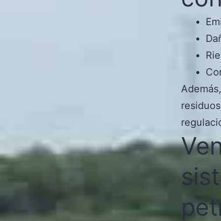
Emi
Dañ
Rie
Con
Además,
residuos
regulaci
Ven
sis
pet