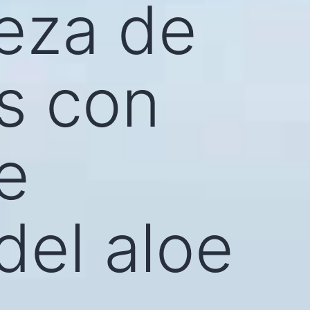
ieza de
s con
e
del aloe