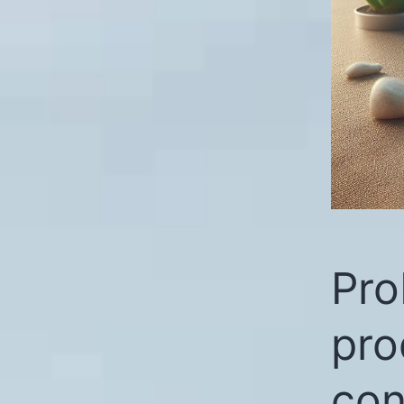
Pro
pro
con