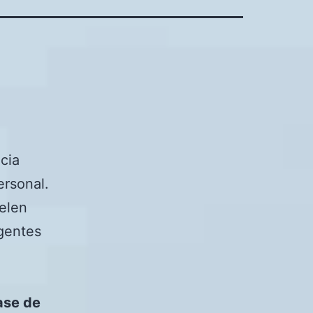
ncia
ersonal.
uelen
agentes
ase de