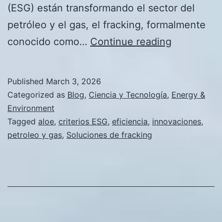
(ESG) están transformando el sector del
petróleo y el gas, el fracking, formalmente
Solucione
conocido como…
Continue reading
de
fracking
Published
March 3, 2026
que
Categorized as
Blog
,
Ciencia y Tecnología
,
Energy &
cumplen
Environment
Tagged
aloe
,
criterios ESG
,
eficiencia
,
innovaciones
,
con
petroleo y gas
,
Soluciones de fracking
los
criterios
ESG