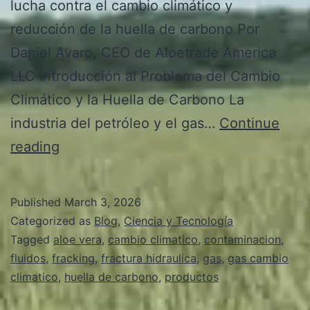
lucha contra el cambio climático y
reducción de la huella de carbono Por
Daniel Avaro, CEO de Aloetrade America
LLC Introducción al Problema del Cambio
Climático y la Huella de Carbono La
industria del petróleo y el gas…
Continue
Las
reading
ventajas
de
Published
March 3, 2026
los
Categorized as
Blog
,
Ciencia y Tecnología
productos
Tagged
aloe vera
,
cambio climatico
,
contaminacion
,
fluidos
,
fracking
,
fractura hidraulica
,
gas
,
gas cambio
a
climatico
,
huella de carbono
,
productos
base