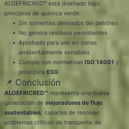
ALOEFRICRED™ está diseñado bajo
principios de química verde:
Sin solventes derivados del petróleo
No genera residuos persistentes
Aprobado para uso en zonas
ambientalmente sensibles
Cumple con normativas
ISO 14001
y
principios
ESG
📌 Conclusión
ALOEFRICRED™
representa una nueva
generación de
mejoradores de flujo
sustentables
, capaces de resolver
problemas críticos de transporte de