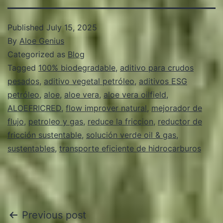
Published
July 15, 2025
By
Aloe Genius
Categorized as
Blog
Tagged
100% biodegradable
,
aditivo para crudos
pesados
,
aditivo vegetal petróleo
,
aditivos ESG
petróleo
,
aloe
,
aloe vera
,
aloe vera oilfield
,
ALOEFRICRED
,
flow improver natural
,
mejorador de
flujo
,
petroleo y gas
,
reduce la friccion
,
reductor de
fricción sustentable
,
solución verde oil & gas
,
sustentables
,
transporte eficiente de hidrocarburos
Post
Previous post