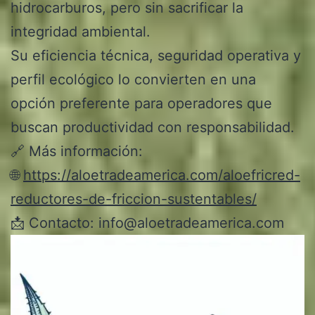
hidrocarburos, pero sin sacrificar la
integridad ambiental.
Su eficiencia técnica, seguridad operativa y
perfil ecológico lo convierten en una
opción preferente para operadores que
buscan productividad con responsabilidad.
🔗 Más información:
🌐
https://aloetradeamerica.com/aloefricred-
reductores-de-friccion-sustentables/
📩 Contacto:
info@aloetradeamerica.com