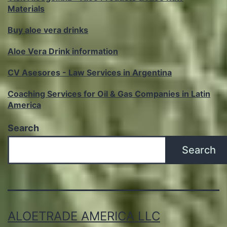
Materials
Buy aloe vera drinks
Aloe Vera Drink information
CV Asesores - Law Services in Argentina
Coaching Services for Oil & Gas Companies in Latin
America
Search
Search
ALOETRADE AMERICA LLC